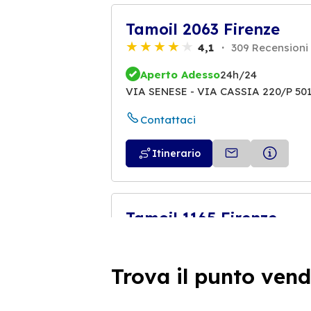
Tamoil 2063 Firenze
4,1
309 Recensioni
Aperto Adesso
24h/24
VIA SENESE - VIA CASSIA 220/P 501
Contattaci
Itinerario
Tamoil 1165 Firenze
3,9
74 Recensioni
Aperto Adesso
24h/24
Trova il punto vend
VIA CAVE DI MONTERIPALDI SNC 50
Contattaci