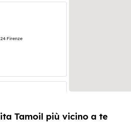
24 Firenze
ita Tamoil più vicino a te
125 Firenze