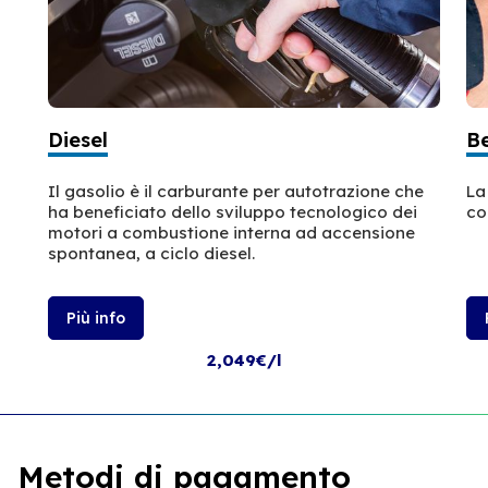
Diesel
B
Il gasolio è il carburante per autotrazione che
La
ha beneficiato dello sviluppo tecnologico dei
co
motori a combustione interna ad accensione
spontanea, a ciclo diesel.
Più info
2,049€/l
Metodi di pagamento