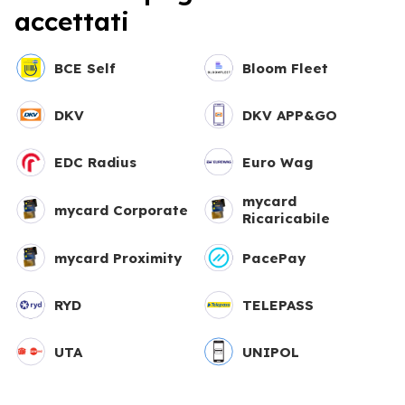
accettati
BCE Self
Bloom Fleet
DKV
DKV APP&GO
EDC Radius
Euro Wag
mycard
mycard Corporate
Ricaricabile
mycard Proximity
PacePay
RYD
TELEPASS
UTA
UNIPOL