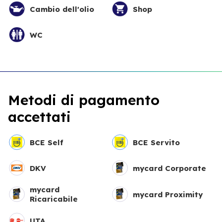
Cambio dell'olio
Shop
WC
Metodi di pagamento
accettati
BCE Self
BCE Servito
DKV
mycard Corporate
mycard
mycard Proximity
Ricaricabile
UTA