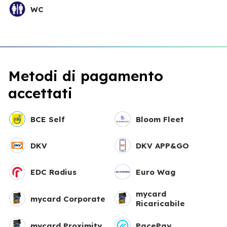
WC
Metodi di pagamento
accettati
BCE Self
Bloom Fleet
DKV
DKV APP&GO
EDC Radius
Euro Wag
mycard
mycard Corporate
Ricaricabile
mycard Proximity
PacePay