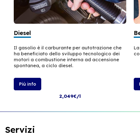
Diesel
B
Il gasolio è il carburante per autotrazione che
La
ha beneficiato dello sviluppo tecnologico dei
co
motori a combustione interna ad accensione
spontanea, a ciclo diesel.
Più info
2,049€/l
Servizi