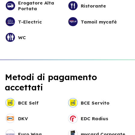
Erogatore Alta
Ristorante
Portata
T-Electric
Tamoil mycafè
WC
Metodi di pagamento
accettati
BCE Self
BCE Servito
DKV
EDC Radius
Euro Wag
mycard Corporate