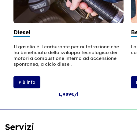
Diesel
B
Il gasolio è il carburante per autotrazione che
La
ha beneficiato dello sviluppo tecnologico dei
co
motori a combustione interna ad accensione
spontanea, a ciclo diesel.
Più info
1,989€/l
Servizi