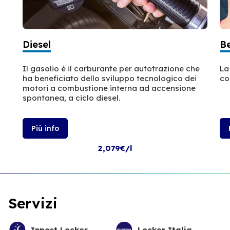
Diesel
B
Il gasolio è il carburante per autotrazione che
La
ha beneficiato dello sviluppo tecnologico dei
co
motori a combustione interna ad accensione
spontanea, a ciclo diesel.
Più info
2,079€/l
Servizi
Inpost Locker
Locker Italia