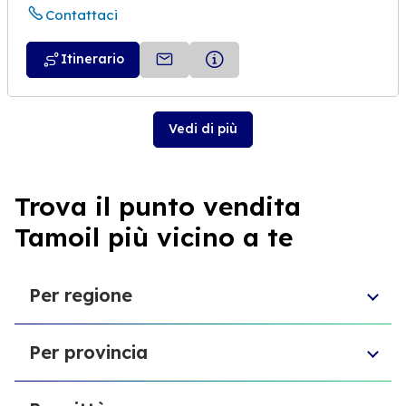
Contattaci
Itinerario
Vedi di più
Trova il punto vendita
Tamoil più vicino a te
Per regione
Toscana
Per provincia
Veneto
Abruzzo
Provincia di Chieti
Liguria