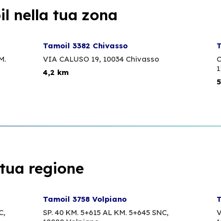
l nella tua zona
Tamoil 3382 Chivasso
T
M.
VIA CALUSO 19,
10034 Chivasso
C
1
4,2 km
5
 tua regione
Tamoil 3758 Volpiano
T
C,
SP. 40 KM. 5+615 AL KM. 5+645 SNC,
V