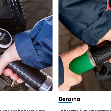
Benzina
azione che ha beneficiato
La benzina è un carburante 