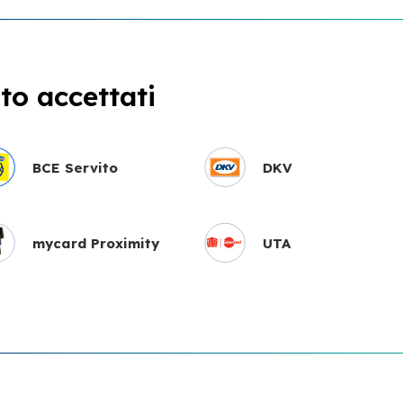
o accettati
BCE Servito
DKV
mycard Proximity
UTA