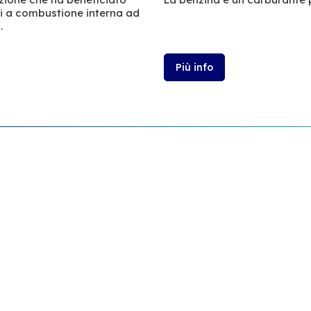
ri a combustione interna ad
.
Più info