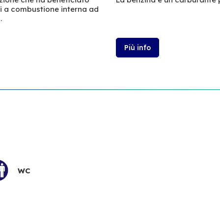
ri a combustione interna ad
.
Più info
WC