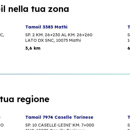
l nella tua zona
Tamoil 3383 Mathi
T
C,
SP. 2 KM. 26+230 AL KM. 26+260
S
LATO DX SNC,
10075 Mathi
1
3,6 km
6
 tua regione
e
Tamoil 7974 Caselle Torinese
T
TO
SP. 10 CASELLE-LEINI' KM. 7+000
S