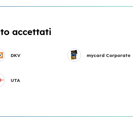
o accettati
DKV
mycard Corporate
UTA