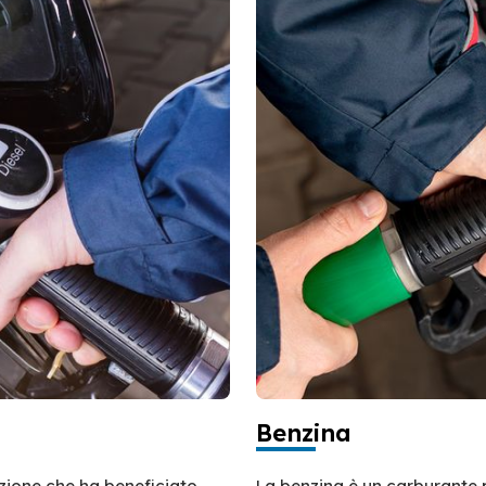
Benzina
azione che ha beneficiato
La benzina è un carburante 