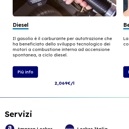
Diesel
B
Il gasolio è il carburante per autotrazione che
La
ha beneficiato dello sviluppo tecnologico dei
co
motori a combustione interna ad accensione
spontanea, a ciclo diesel.
Più info
2,069€/l
Servizi
Amazon Locker
Locker Italia