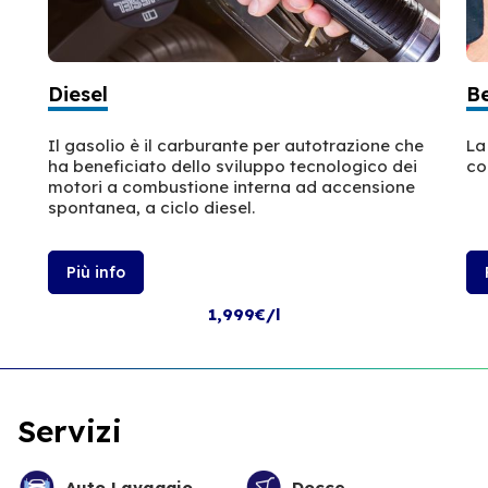
Diesel
B
Il gasolio è il carburante per autotrazione che
La
ha beneficiato dello sviluppo tecnologico dei
co
motori a combustione interna ad accensione
spontanea, a ciclo diesel.
Più info
1,999€/l
Servizi
Auto Lavaggio
Docce