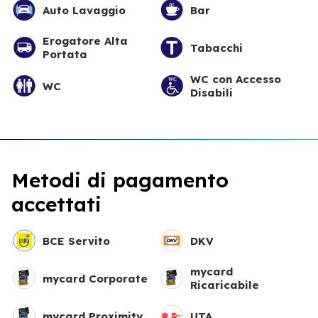
Auto Lavaggio
Bar
Erogatore Alta
Tabacchi
Portata
WC con Accesso
WC
Disabili
Metodi di pagamento
accettati
BCE Servito
DKV
mycard
mycard Corporate
Ricaricabile
mycard Proximity
UTA