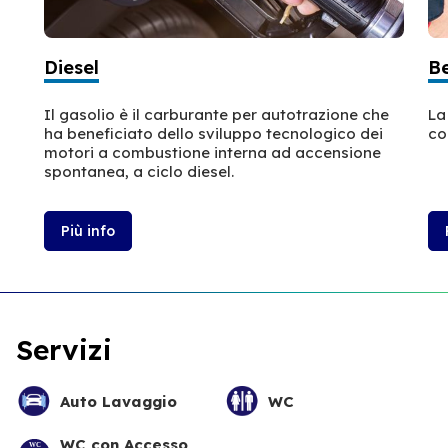
Diesel
B
Il gasolio è il carburante per autotrazione che
La
ha beneficiato dello sviluppo tecnologico dei
co
motori a combustione interna ad accensione
spontanea, a ciclo diesel.
Più info
Servizi
Auto Lavaggio
WC
WC con Accesso