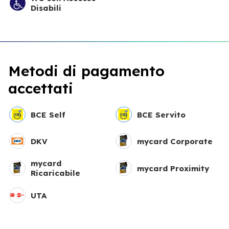
Disabili
Metodi di pagamento
accettati
BCE Self
BCE Servito
DKV
mycard Corporate
mycard
mycard Proximity
Ricaricabile
UTA