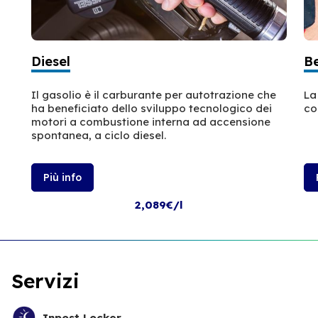
Diesel
B
Il gasolio è il carburante per autotrazione che
La
ha beneficiato dello sviluppo tecnologico dei
co
motori a combustione interna ad accensione
spontanea, a ciclo diesel.
Più info
2,089€/l
Servizi
Inpost Locker