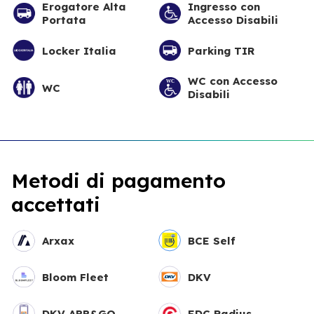
Erogatore Alta
Ingresso con
Portata
Accesso Disabili
Locker Italia
Parking TIR
WC con Accesso
WC
Disabili
Metodi di pagamento
accettati
Arxax
BCE Self
Bloom Fleet
DKV
DKV APP&GO
EDC Radius