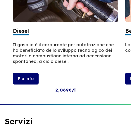
Diesel
B
Il gasolio è il carburante per autotrazione che
La
ha beneficiato dello sviluppo tecnologico dei
co
motori a combustione interna ad accensione
spontanea, a ciclo diesel.
Più info
2,069€/l
Servizi