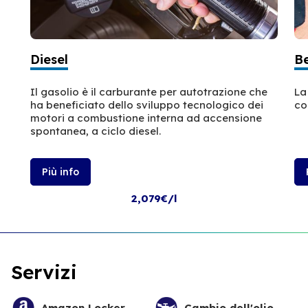
Diesel
B
Il gasolio è il carburante per autotrazione che
La
ha beneficiato dello sviluppo tecnologico dei
co
motori a combustione interna ad accensione
spontanea, a ciclo diesel.
Più info
2,079€/l
Servizi
Amazon Locker
Cambio dell'olio