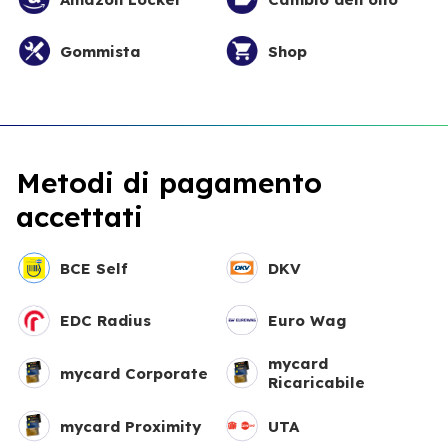
Gommista
Shop
Metodi di pagamento
accettati
BCE Self
DKV
EDC Radius
Euro Wag
mycard
mycard Corporate
Ricaricabile
mycard Proximity
UTA