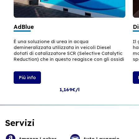
AdBlue
Di
È una soluzione di urea in acqua
Il
demineralizzata utilizzata in veicoli Diesel
ha
dotati di catalizzatore SCR (Selective Catalytic
mo
Reduction) che in questo reagisce con gli ossidi
sp
Più info
1,169€/l
Servizi
Amazon Locker
Auto Lavaggio