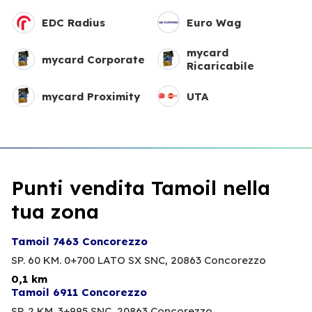
EDC Radius
Euro Wag
mycard
mycard Corporate
Ricaricabile
mycard Proximity
UTA
Punti vendita Tamoil nella
tua zona
Tamoil 7463 Concorezzo
SP. 60 KM. 0+700 LATO SX SNC,
20863 Concorezzo
0,1 km
Tamoil 6911 Concorezzo
SP. 2 KM. 3+995 SNC,
20863 Concorezzo