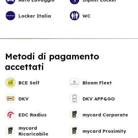
Locker Italia
WC
Metodi di pagamento
accettati
BCE Self
Bloom Fleet
DKV
DKV APP&GO
EDC Radius
mycard Corporate
mycard
mycard Proximity
Ricaricabile