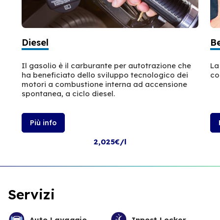
Diesel
B
Il gasolio è il carburante per autotrazione che
La
ha beneficiato dello sviluppo tecnologico dei
co
motori a combustione interna ad accensione
spontanea, a ciclo diesel.
Più info
2,025€/l
Servizi
Auto Lavaggio
Inpost Locker