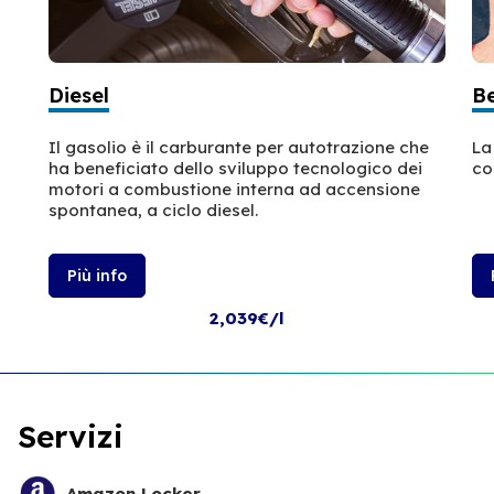
Diesel
B
Il gasolio è il carburante per autotrazione che
La
ha beneficiato dello sviluppo tecnologico dei
co
motori a combustione interna ad accensione
spontanea, a ciclo diesel.
Più info
2,039€/l
Servizi
Amazon Locker