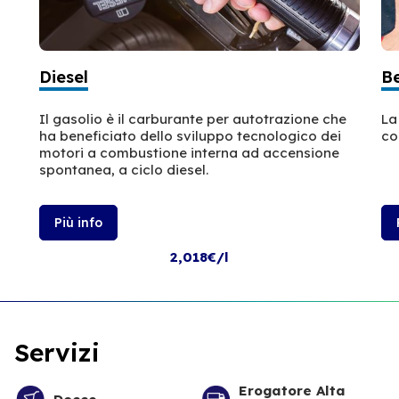
Diesel
B
Il gasolio è il carburante per autotrazione che
La
ha beneficiato dello sviluppo tecnologico dei
co
motori a combustione interna ad accensione
spontanea, a ciclo diesel.
Più info
2,018€/l
Servizi
Erogatore Alta