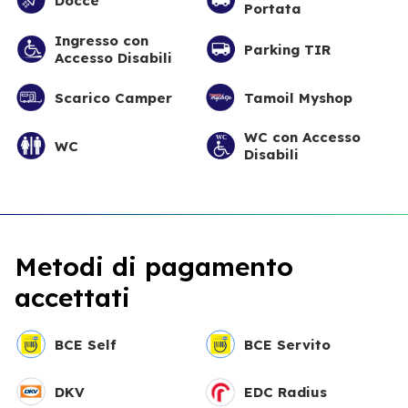
Docce
Portata
Ingresso con
Parking TIR
Accesso Disabili
Scarico Camper
Tamoil Myshop
WC con Accesso
WC
Disabili
Metodi di pagamento
accettati
BCE Self
BCE Servito
DKV
EDC Radius