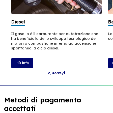
Diesel
B
Il gasolio è il carburante per autotrazione che
La
ha beneficiato dello sviluppo tecnologico dei
co
motori a combustione interna ad accensione
spontanea, a ciclo diesel.
Più info
2,069€/l
Metodi di pagamento
accettati