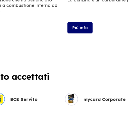
ri a combustione interna ad
.
Più info
o accettati
BCE Servito
mycard Corporate