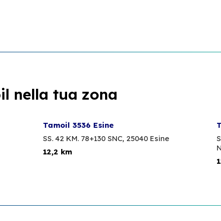
l nella tua zona
Tamoil 3536 Esine
T
SS. 42 KM. 78+130 SNC,
25040 Esine
S
N
12,2 km
1