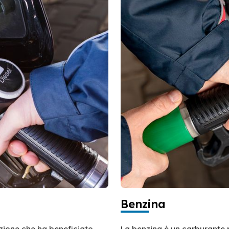
Benzina
azione che ha beneficiato
La benzina è un carburante 