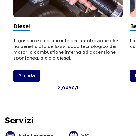
Diesel
B
Il gasolio è il carburante per autotrazione che
La
ha beneficiato dello sviluppo tecnologico dei
co
motori a combustione interna ad accensione
spontanea, a ciclo diesel.
Più info
2,049€/l
Servizi
Auto Lavaggio
WC