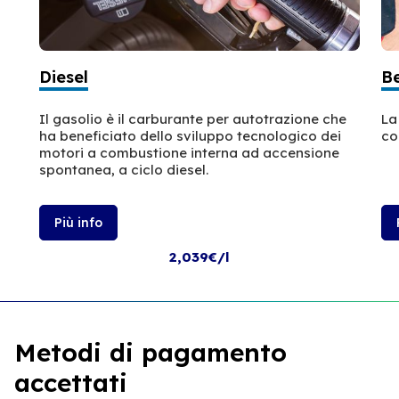
Diesel
B
Il gasolio è il carburante per autotrazione che
La
ha beneficiato dello sviluppo tecnologico dei
co
motori a combustione interna ad accensione
spontanea, a ciclo diesel.
Più info
2,039€/l
Metodi di pagamento
accettati