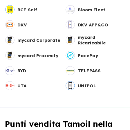
BCE Self
Bloom Fleet
DKV
DKV APP&GO
mycard
mycard Corporate
Ricaricabile
mycard Proximity
PacePay
RYD
TELEPASS
UTA
UNIPOL
Punti vendita Tamoil nella