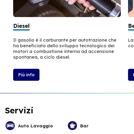
Diesel
B
Il gasolio è il carburante per autotrazione che
La
ha beneficiato dello sviluppo tecnologico dei
co
motori a combustione interna ad accensione
spontanea, a ciclo diesel.
Più info
Servizi
Auto Lavaggio
Bar