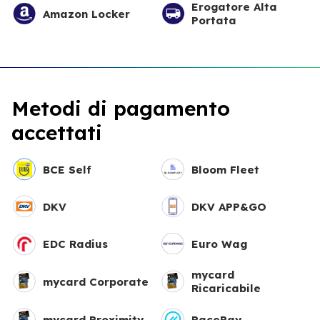
Erogatore Alta
Amazon Locker
Portata
Metodi di pagamento
accettati
BCE Self
Bloom Fleet
DKV
DKV APP&GO
EDC Radius
Euro Wag
mycard
mycard Corporate
Ricaricabile
mycard Proximity
PacePay