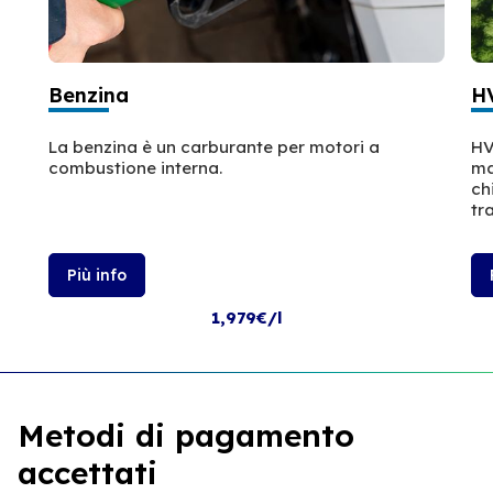
Benzina
H
La benzina è un carburante per motori a
HV
combustione interna.
ma
ch
tr
Più info
1,979€/l
Metodi di pagamento
accettati