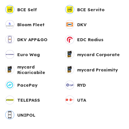
BCE Self
BCE Servito
Bloom Fleet
DKV
DKV APP&GO
EDC Radius
Euro Wag
mycard Corporate
mycard
mycard Proximity
Ricaricabile
PacePay
RYD
TELEPASS
UTA
UNIPOL