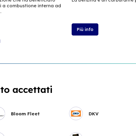
ri a combustione interna ad
.
Più info
l
o accettati
Bloom Fleet
DKV