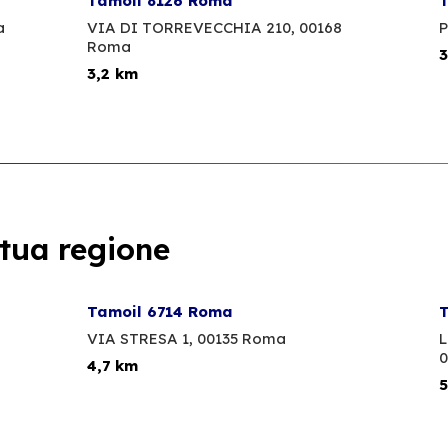
Tamoil 8126 Roma
T
a
VIA DI TORREVECCHIA 210,
00168
P
Roma
3
3,2 km
 tua regione
Tamoil 6714 Roma
T
VIA STRESA 1,
00135 Roma
L
0
4,7 km
5