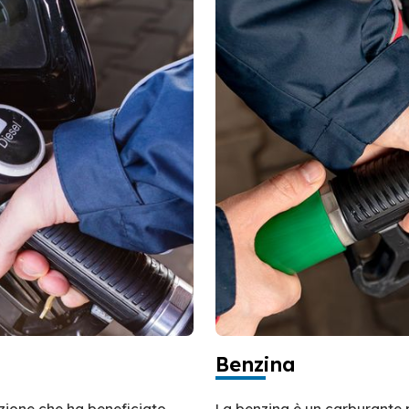
Benzina
azione che ha beneficiato
La benzina è un carburante 