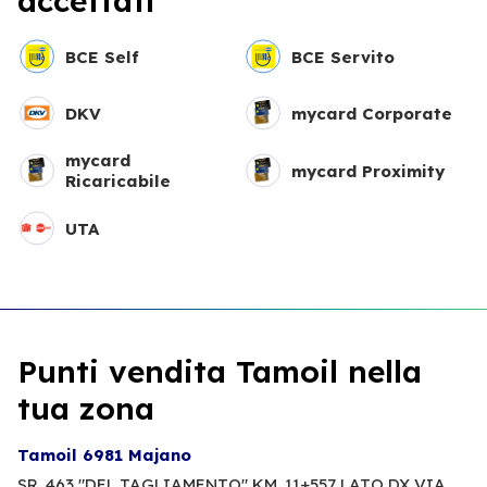
accettati
BCE Self
BCE Servito
DKV
mycard Corporate
mycard
mycard Proximity
Ricaricabile
UTA
Punti vendita Tamoil nella
tua zona
Tamoil 6981 Majano
SR. 463 "DEL TAGLIAMENTO" KM. 11+557 LATO DX VIA