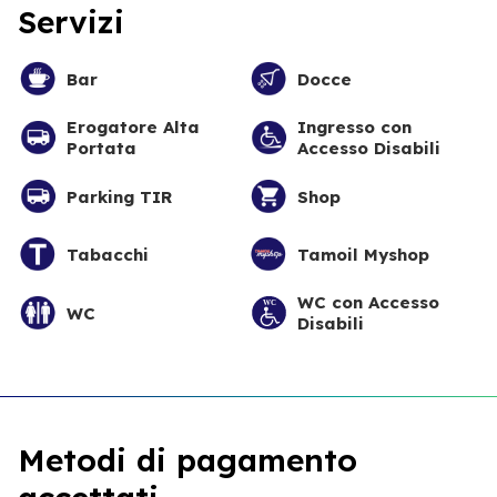
Servizi
Bar
Docce
Erogatore Alta
Ingresso con
Portata
Accesso Disabili
Parking TIR
Shop
Tabacchi
Tamoil Myshop
WC con Accesso
WC
Disabili
Metodi di pagamento