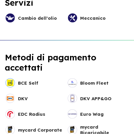
Servizi
Cambio dell'olio
Meccanico
Metodi di pagamento
accettati
BCE Self
Bloom Fleet
DKV
DKV APP&GO
EDC Radius
Euro Wag
mycard
mycard Corporate
Ricaricabile