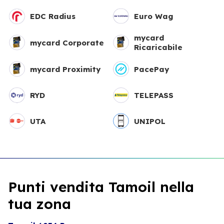
EDC Radius
Euro Wag
mycard
mycard Corporate
Ricaricabile
mycard Proximity
PacePay
RYD
TELEPASS
UTA
UNIPOL
Punti vendita Tamoil nella
tua zona