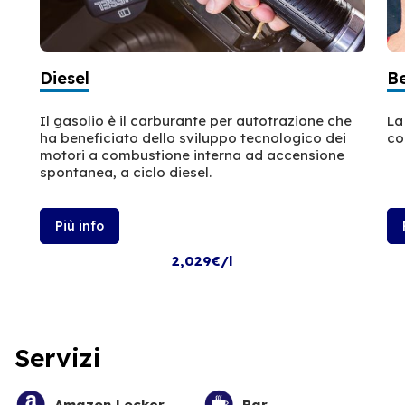
Diesel
B
Il gasolio è il carburante per autotrazione che
La
ha beneficiato dello sviluppo tecnologico dei
co
motori a combustione interna ad accensione
spontanea, a ciclo diesel.
Più info
2,029€/l
Servizi
Amazon Locker
Bar