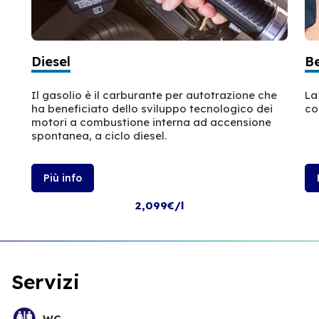
Diesel
B
Il gasolio è il carburante per autotrazione che
La
ha beneficiato dello sviluppo tecnologico dei
co
motori a combustione interna ad accensione
spontanea, a ciclo diesel.
Più info
2,099€/l
Servizi
WC