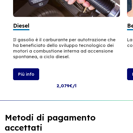
Diesel
B
Il gasolio è il carburante per autotrazione che
La
ha beneficiato dello sviluppo tecnologico dei
co
motori a combustione interna ad accensione
spontanea, a ciclo diesel.
Più info
2,079€/l
Metodi di pagamento
accettati