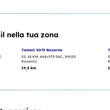
l nella tua zona
Tamoil 3073 Rosarno
T
E
SS. 18 KM. 468+575 SNC,
89025
S
Rosarno
R
19,5 km
2