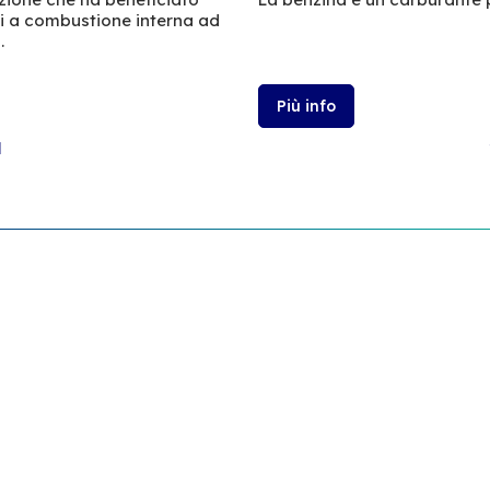
ri a combustione interna ad
.
Più info
l