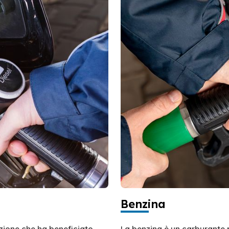
Benzina
azione che ha beneficiato
La benzina è un carburante 