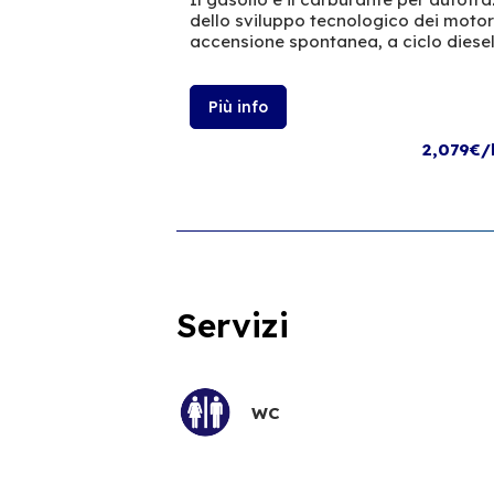
dello sviluppo tecnologico dei moto
accensione spontanea, a ciclo diesel
Più info
2,079€/
Servizi
WC