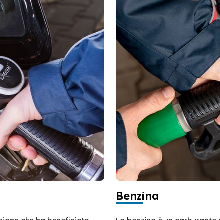
Benzina
azione che ha beneficiato
La benzina è un carburante 