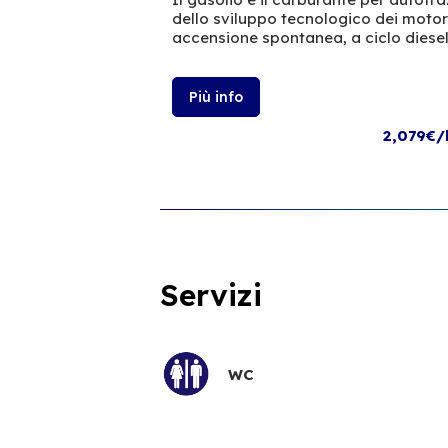
dello sviluppo tecnologico dei moto
accensione spontanea, a ciclo diesel
Più info
2,079€/
Servizi
WC