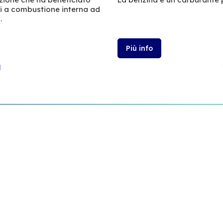
ri a combustione interna ad
.
Più info
l