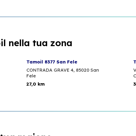
l nella tua zona
Tamoil 8377 San Fele
T
CONTRADA GRAVE 4,
85020 San
V
Fele
C
27,0 km
3